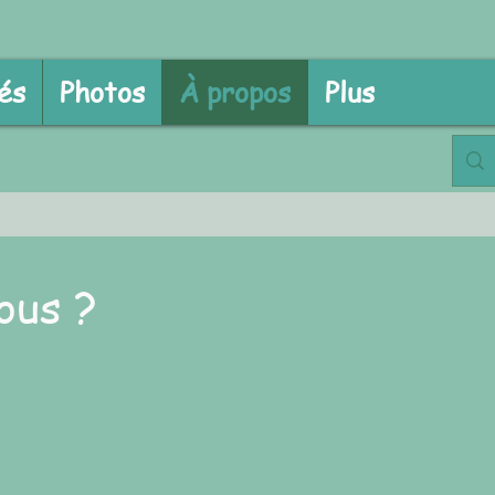
és
Photos
À propos
Plus
ous ?