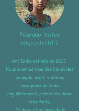
Pourquoi notre
engagement ?
Am'India est née en 2020.
Nous sommes tous des bénévoles
engagés, ayant visité ou
voyageant en Inde
régulièrement, créant des liens
très forts.
Et depuis l'arrivée de la