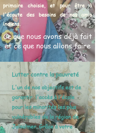
primaire choisie, et pour être à
l'écoute des besoins de nos amis
indiens.
Ce que nous avons déjà fait
et ce que nous allons faire
Lutter contre la pauvreté
L'un de nos objectifs est de
garantir l'accès à l'école
pour les minorités les plus
vulnérables de la région de
Jaisalmer. Grâce à votre