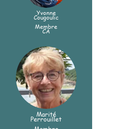
Yvonne
Cougoulic
Membre
CA
Marité
Perrouillet
Membre