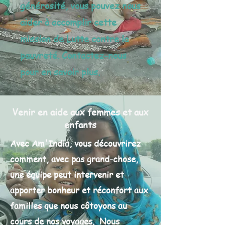
générosité, vous pouvez nous
aider à accomplir cette
mission de Lutte contre la
pauvreté. Contactez-nous
pour en savoir plus.
Venir en aide aux femmes et aux
enfants
Avec Am'India, vous découvrirez
comment, avec pas grand-chose,
une équipe peut intervenir et
apporter bonheur et réconfort aux
familles que nous côtoyons au
cours de nos voyages. Nous