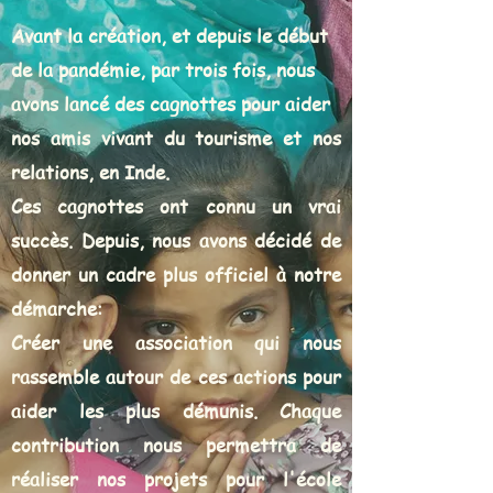
Avant la création, et depuis le début
de la pandémie, par trois fois, nous
avons lancé des cagnottes pour aider
nos amis vivant du tourisme et nos
relations, en Inde.
Ces cagnottes ont connu un vrai
succès. Depuis, nous avons décidé de
donner un cadre plus officiel à notre
démarche:
Créer une association qui nous
rassemble autour de ces actions pour
aider les plus démunis. Chaque
contribution nous permettra de
réaliser nos projets pour l'école