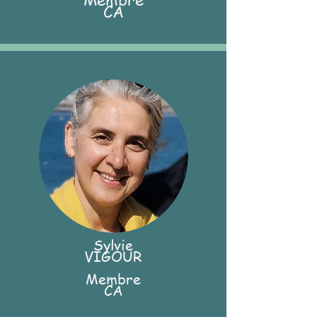
CA
Sylvie
VIGOUR
Membre
CA