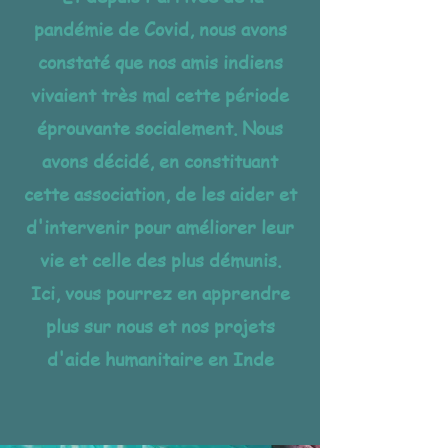
pandémie de Covid, nous avons
constaté que nos amis indiens
vivaient très mal cette période
éprouvante socialement. Nous
avons décidé, en constituant
cette association, de les aider et
d'intervenir pour améliorer leur
vie et celle des plus démunis.
Ici, vous pourrez en apprendre
plus sur nous et nos projets
d'aide humanitaire en Inde