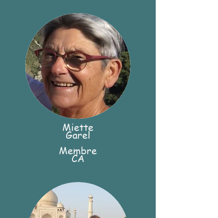
Miette
Garel
Membre
CA